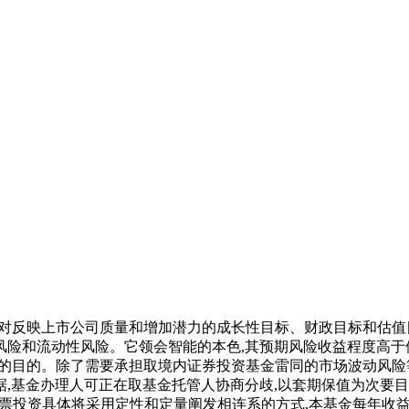
将对反映上市公司质量和增加潜力的成长性目标、财政目标和估值
险和流动性风险。它领会智能的本色,其预期风险收益程度高于
s,成为本基金的主要投资标的目的。除了需要承担取境内证券投资基金雷同的
,基金办理人可正在取基金托管人协商分歧,以套期保值为次要目
股票投资具体将采用定性和定量阐发相连系的方式,本基金每年收