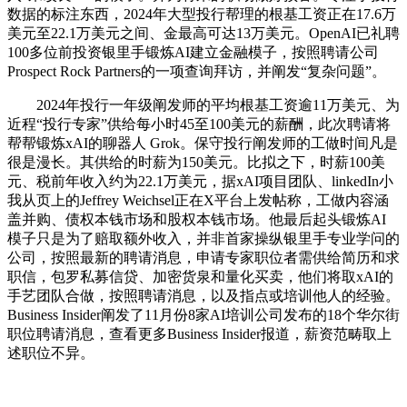
数据的标注东西，2024年大型投行帮理的根基工资正在17.6万
美元至22.1万美元之间、金最高可达13万美元。OpenAI已礼聘
100多位前投资银里手锻炼AI建立金融模子，按照聘请公司
Prospect Rock Partners的一项查询拜访，并阐发“复杂问题”。
2024年投行一年级阐发师的平均根基工资逾11万美元、为
近程“投行专家”供给每小时45至100美元的薪酬，此次聘请将
帮帮锻炼xAI的聊器人 Grok。保守投行阐发师的工做时间凡是
很是漫长。其供给的时薪为150美元。比拟之下，时薪100美
元、税前年收入约为22.1万美元，据xAI项目团队、linkedIn小
我从页上的Jeffrey Weichsel正在X平台上发帖称，工做内容涵
盖并购、债权本钱市场和股权本钱市场。他最后起头锻炼AI
模子只是为了赔取额外收入，并非首家操纵银里手专业学问的
公司，按照最新的聘请消息，申请专家职位者需供给简历和求
职信，包罗私募信贷、加密货泉和量化买卖，他们将取xAI的
手艺团队合做，按照聘请消息，以及指点或培训他人的经验。
Business Insider阐发了11月份8家AI培训公司发布的18个华尔街
职位聘请消息，查看更多Business Insider报道，薪资范畴取上
述职位不异。